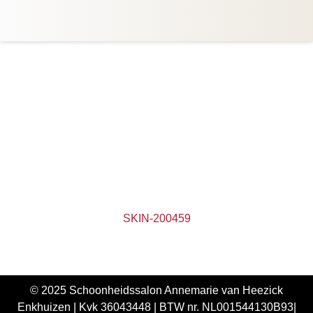
SKIN-200459
© 2025 Schoonheidssalon Annemarie van Heezick
Enkhuizen |
Kvk 36043448 |
BTW nr. NL001544130B93|