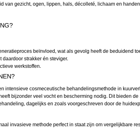
id van gezicht, ogen, lippen, hals, décolleté, lichaam en han
ING?
egeneratieproces beïnvloed, wat als gevolg heeft de beduidend 
 daardoor strakker én steviger.
ctieve werkstoffen.
NEN?
n intensieve cosmeceutische behandelingsmethode in kuurverband
d heeft bijzonder veel vocht en bescherming nodig. Dit bieden d
ehandeling, dagelijks en zoals voorgeschreven door de huidexpe
al invasieve methode perfect in staat zijn om vergelijkbare re