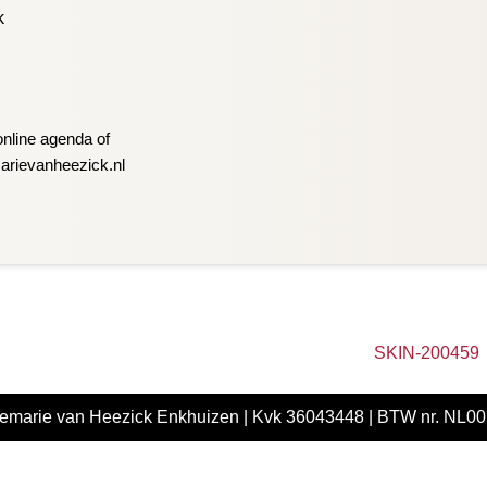
k
nline agenda of
rievanheezick.nl
SKIN-200459
emarie van Heezick Enkhuizen |
Kvk 36043448 |
BTW nr. NL0