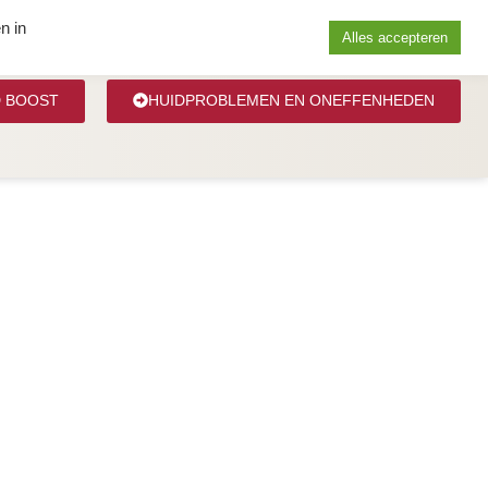
RENTIES
BLOG
CONTACT
n in
Alles accepteren
D BOOST
HUIDPROBLEMEN EN ONEFFENHEDEN