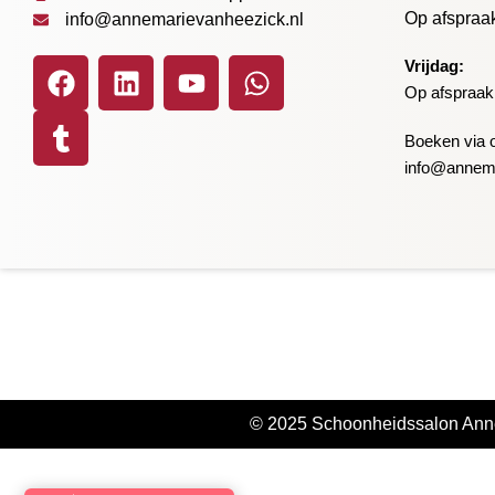
Op afspraa
info@annemarievanheezick.nl
Vrijdag:
Op afspraak
Boeken via o
info@annema
© 2025 Schoonheidssalon Ann