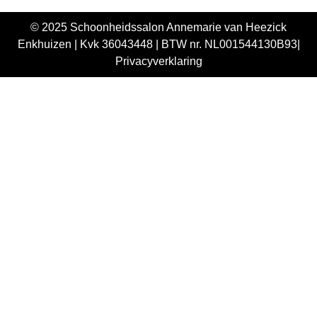
© 2025 Schoonheidssalon Annemarie van Heezick
Enkhuizen |
Kvk 36043448 |
BTW nr. NL001544130B93|
Privacyverklaring