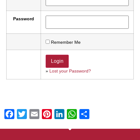
Password
Remember Me
»
Lost your Password?
Facebook
Twitter
Email
Pinterest
LinkedIn
WhatsApp
Delen